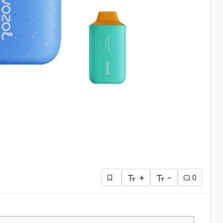
+
-
0