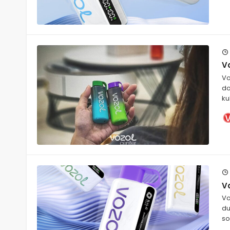
Vo
Vo
do
ku
Vo
Vo
du
s