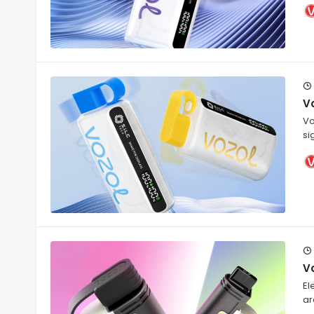
Vo
Vo
si
Vo
El
ar