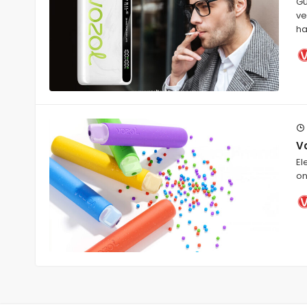
Gü
ve
ha
Vo
El
on