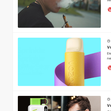
ve
Vo
El
ne
Vo