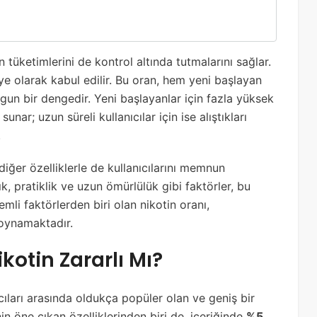
in tüketimlerini de kontrol altında tutmalarını sağlar.
iye olarak kabul edilir. Bu oran, hem yeni başlayan
uygun bir dengedir. Yeni başlayanlar için fazla yüksek
nar; uzun süreli kullanıcılar için ise alıştıkları
.
iğer özelliklerle de kullanıcılarını memnun
ık, pratiklik ve uzun ömürlülük gibi faktörler, bu
mli faktörlerden biri olan nikotin oranı,
l oynamaktadır.
kotin Zararlı Mı?
ıcıları arasında oldukça popüler olan ve geniş bir
nin öne çıkan özelliklerinden biri de, içeriğinde
%5