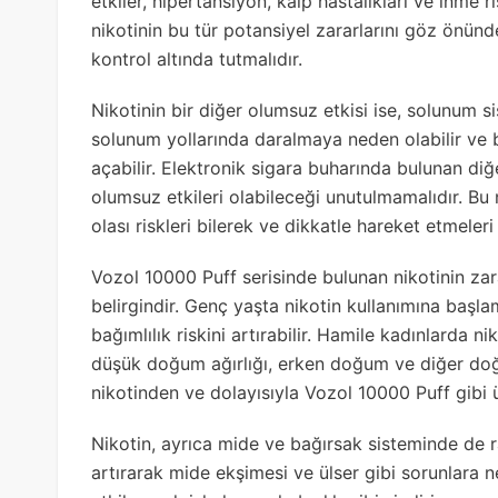
etkiler, hipertansiyon, kalp hastalıkları ve inme ris
nikotinin bu tür potansiyel zararlarını göz önünde
kontrol altında tutmalıdır.
Nikotinin bir diğer olumsuz etkisi ise, solunum si
solunum yollarında daralmaya neden olabilir ve 
açabilir. Elektronik sigara buharında bulunan di
olumsuz etkileri olabileceği unutulmamalıdır. Bu
olası riskleri bilerek ve dikkatle hareket etmeleri
Vozol 10000 Puff serisinde bulunan nikotinin zarar
belirgindir. Genç yaşta nikotin kullanımına başla
bağımlılık riskini artırabilir. Hamile kadınlarda ni
düşük doğum ağırlığı, erken doğum ve diğer doğu
nikotinden ve dolayısıyla Vozol 10000 Puff gibi
Nikotin, ayrıca mide ve bağırsak sisteminde de rah
artırarak mide ekşimesi ve ülser gibi sorunlara ne