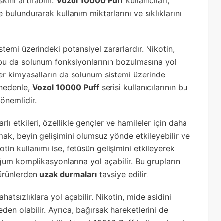
kini artırabilir.
Vozol 10000 Puff
kullanıcıları,
 bulundurarak kullanım miktarlarını ve sıklıklarını
stemi üzerindeki potansiyel zararlardır. Nikotin,
bu da solunum fonksiyonlarının bozulmasına yol
ğer kimyasalların da solunum sistemi üzerinde
 nedenle,
Vozol 10000 Puff
serisi kullanıcılarının bu
 önemlidir.
lı etkileri, özellikle gençler ve hamileler için daha
mak, beyin gelişimini olumsuz yönde etkileyebilir ve
kotin kullanımı ise, fetüsün gelişimini etkileyerek
m komplikasyonlarına yol açabilir. Bu grupların
 ürünlerden
uzak durmaları
tavsiye edilir.
atsızlıklara yol açabilir. Nikotin, mide asidini
den olabilir. Ayrıca, bağırsak hareketlerini de