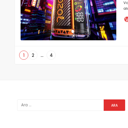
Vo
al
1
2
…
4