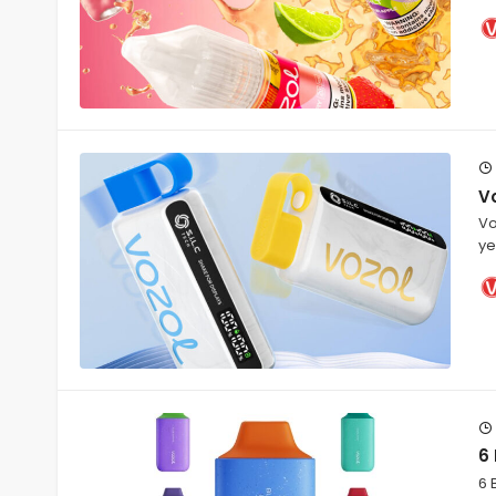
V
Vo
ye
6 
6 