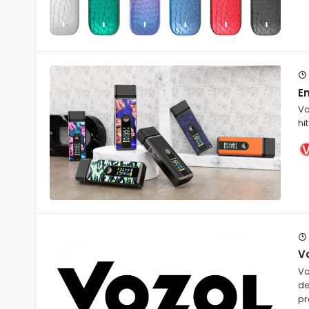
En
Vo
hi
Vo
Vo
de
pr