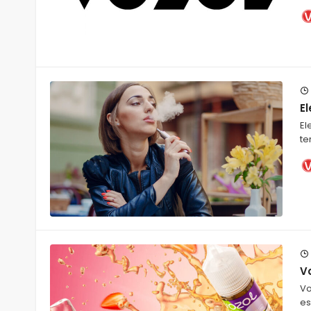
El
El
te
Vo
Vo
es