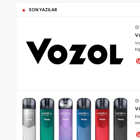
SON YAZILAR
Vo
Vo
ki
Vo
El
so