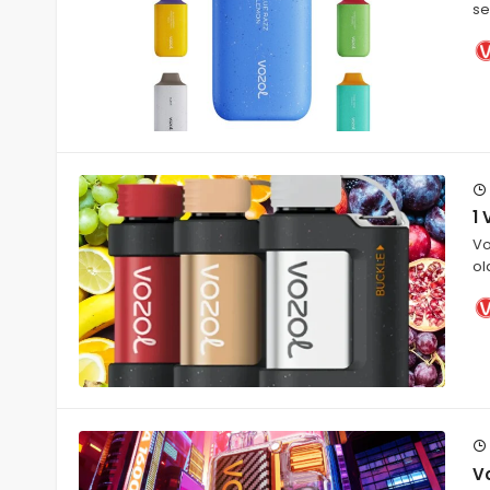
se
1 
Vo
ol
Vo